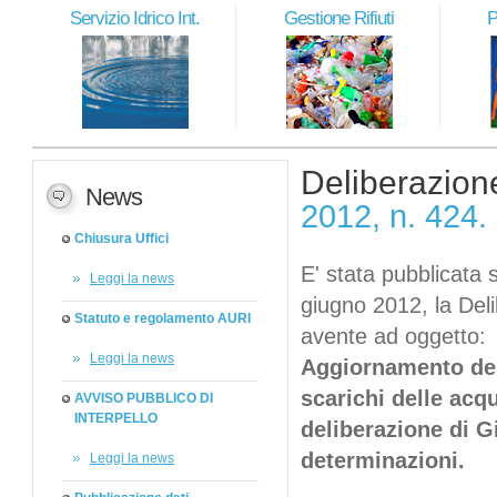
Servizio Idrico Int.
Gestione Rifiuti
P
Deliberazion
News
2012, n. 424.
Chiusura Uffici
E' stata pubblicata 
Leggi la news
giugno 2012, la Del
Statuto e regolamento AURI
avente ad oggetto:
Leggi la news
Aggiornamento dell
scarichi delle acq
AVVISO PUBBLICO DI
INTERPELLO
deliberazione di Gi
determinazioni.
Leggi la news