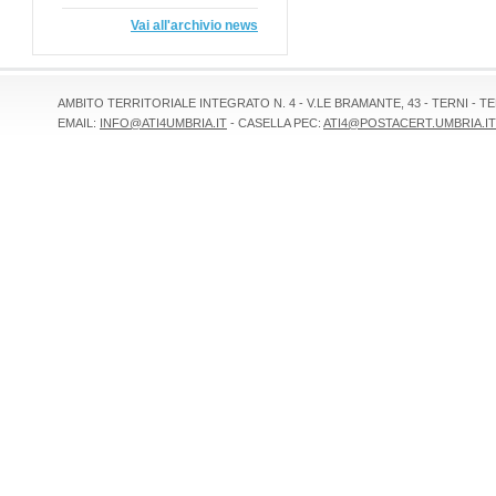
Vai all'archivio news
AMBITO TERRITORIALE INTEGRATO N. 4 - V.LE BRAMANTE, 43 - TERNI - TEL 
EMAIL:
INFO@ATI4UMBRIA.IT
- CASELLA PEC:
ATI4@POSTACERT.UMBRIA.IT