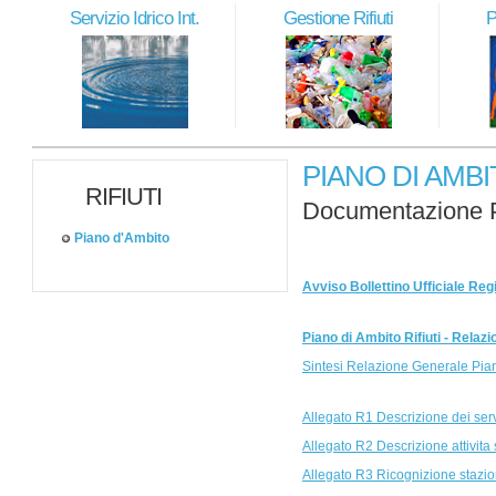
Servizio Idrico Int.
Gestione Rifiuti
P
PIANO DI AMBI
RIFIUTI
Documentazione Pi
Piano d'Ambito
Avviso Bollettino Ufficiale Re
Piano di Ambito Rifiuti - Relaz
Sintesi Relazione Generale Piano
Allegato R1 Descrizione dei servi
Allegato R2 Descrizione attivit
Allegato R3 Ricognizione stazion