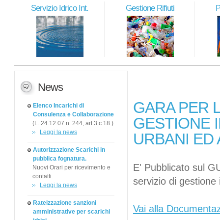
Servizio Idrico Int.
Gestione Rifiuti
P
News
GARA PER L
Elenco Incarichi di
Consulenza e Collaborazione
GESTIONE I
(L. 24.12.07 n. 244, art.3 c.18 )
Leggi la news
URBANI ED 
Autorizzazione Scarichi in
pubblica fognatura.
E' Pubblicato sul G
Nuovi Orari per ricevimento e
contatti.
servizio di gestione 
Leggi la news
Rateizzazione sanzioni
Vai alla Documenta
amministrative per scarichi