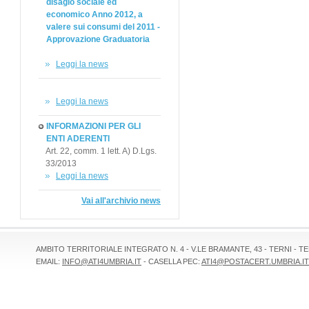
disagio sociale ed
economico Anno 2012, a
valere sui consumi del 2011 -
Approvazione Graduatoria
Leggi la news
Leggi la news
INFORMAZIONI PER GLI
ENTI ADERENTI
Art. 22, comm. 1 lett. A) D.Lgs.
33/2013
Leggi la news
Vai all'archivio news
AMBITO TERRITORIALE INTEGRATO N. 4 - V.LE BRAMANTE, 43 - TERNI - TEL 
EMAIL:
INFO@ATI4UMBRIA.IT
- CASELLA PEC:
ATI4@POSTACERT.UMBRIA.IT