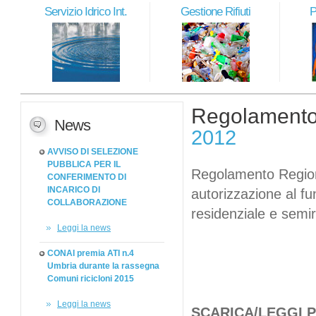
Servizio Idrico Int.
Gestione Rifiuti
P
Regolamento
News
2012
AVVISO DI SELEZIONE
PUBBLICA PER IL
Regolamento Regiona
CONFERIMENTO DI
INCARICO DI
autorizzazione al fu
COLLABORAZIONE
residenziale e semir
Leggi la news
CONAI premia ATI n.4
Umbria durante la rassegna
Comuni ricicloni 2015
Leggi la news
SCARICA/LEGGI 