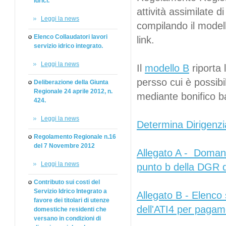
idrici.
attività assimilate
Leggi la news
compilando il modello
Elenco Collaudatori lavori
link.
servizio idrico integrato.
Leggi la news
Il
modello B
riporta 
persso cui è possibile
Deliberazione della Giunta
Regionale 24 aprile 2012, n.
mediante bonifico b
424.
Leggi la news
Determina Dirigenzi
Regolamento Regionale n.16
del 7 Novembre 2012
Allegato A - Domanda d
Leggi la news
punto b della DGR d
Contributo sui costi del
Servizio Idrico Integrato a
Allegato B - Elenco s
favore dei titolari di utenze
dell'ATI4 per pagame
domestiche residenti che
versano in condizioni di