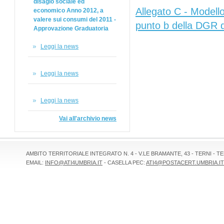
disagio sociale ed
Allegato C - Modello
economico Anno 2012, a
valere sui consumi del 2011 -
punto b della DGR d
Approvazione Graduatoria
Leggi la news
Leggi la news
Leggi la news
Vai all'archivio news
AMBITO TERRITORIALE INTEGRATO N. 4 - V.LE BRAMANTE, 43 - TERNI - TEL 
EMAIL:
INFO@ATI4UMBRIA.IT
- CASELLA PEC:
ATI4@POSTACERT.UMBRIA.IT