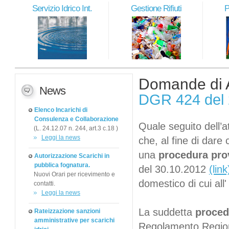
Servizio Idrico Int.
Gestione Rifiuti
P
Domande di As
News
DGR 424 del 2
Elenco Incarichi di
Consulenza e Collaborazione
Quale seguito dell’at
(L. 24.12.07 n. 244, art.3 c.18 )
Leggi la news
che, al fine di dare 
una
procedura pro
Autorizzazione Scarichi in
pubblica fognatura.
del 30.10.2012
(link
Nuovi Orari per ricevimento e
domestico di cui all
contatti.
Leggi la news
La suddetta
proced
Rateizzazione sanzioni
amministrative per scarichi
Regolamento Regiona