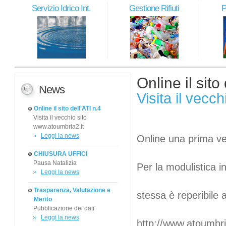
Servizio Idrico Int.
Gestione Rifiuti
P
Online il sito
News
Visita il vecc
Online il sito dell'ATI n.4
Visita il vecchio sito
www.atoumbria2.it
Leggi la news
Online una prima ver
CHIUSURA UFFICI
Pausa Natalizia
Per la modulistica i
Leggi la news
Trasparenza, Valutazione e
stessa è reperibile al
Merito
Pubblicazione dei dati
Leggi la news
http://www.atoumbria