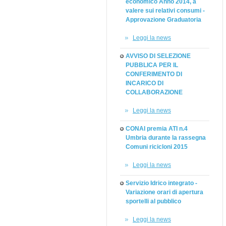
economico Anno 2014, a
valere sui relativi consumi -
Approvazione Graduatoria
Leggi la news
AVVISO DI SELEZIONE
PUBBLICA PER IL
CONFERIMENTO DI
INCARICO DI
COLLABORAZIONE
Leggi la news
CONAI premia ATI n.4
Umbria durante la rassegna
Comuni ricicloni 2015
Leggi la news
Servizio Idrico integrato -
Variazione orari di apertura
sportelli al pubblico
Leggi la news