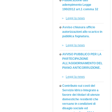
Pubblicazione dati
adempimento Legge
190/2012 art.1 comma 32
Leggi la news
Avviso chiusura ufficio
autorizzazioni allo scarico in
pubblica fognatura.
Leggi la news
AVVISO PUBBLICO PER LA
PARTECIPAZIONE
ALL’AGGIORNAMENTO DEL
PIANO ANTICORRUZIONE.
Leggi la news
Contributo sui costi del
Servizio Idrico Integrato a
favore dei titolari di utenze
domestiche residenti che
versano in condizioni di
disagio sociale ed