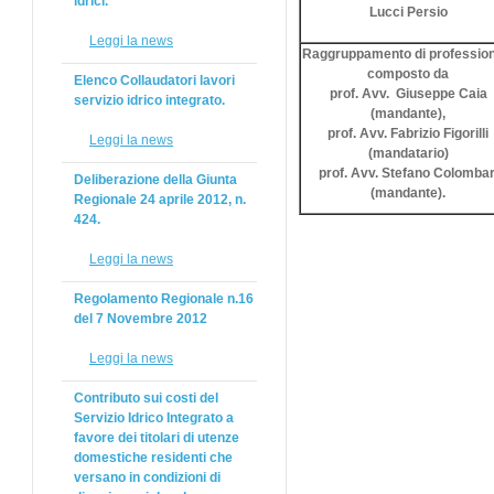
idrici.
Lucci Persio
Leggi la news
Raggruppamento di profession
composto da
Elenco Collaudatori lavori
prof. Avv. Giuseppe Caia
servizio idrico integrato.
(mandante),
prof. Avv. Fabrizio Figorilli
Leggi la news
(mandatario)
prof. Avv. Stefano Colombar
Deliberazione della Giunta
(mandante).
Regionale 24 aprile 2012, n.
424.
Leggi la news
Regolamento Regionale n.16
del 7 Novembre 2012
Leggi la news
Contributo sui costi del
Servizio Idrico Integrato a
favore dei titolari di utenze
domestiche residenti che
versano in condizioni di