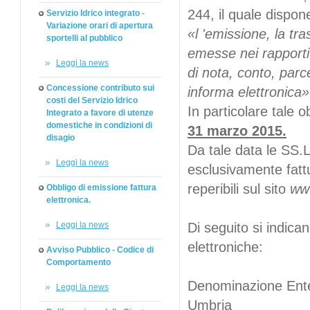
244, il quale dispon
Servizio Idrico integrato -
Variazione orari di apertura
«l 'emissione, la tr
sportelli al pubblico
emesse nei rapporti
Leggi la news
di nota, conto, parc
Concessione contributo sui
informa elettronica»
costi del Servizio Idrico
In particolare tale 
Integrato a favore di utenze
domestiche in condizioni di
31 marzo 2015.
disagio
Da tale data le SS.L
Leggi la news
esclusivamente fattu
reperibili sul sito
ww
Obbligo di emissione fattura
elettronica.
Leggi la news
Di seguito si indicano
elettroniche:
Avviso Pubblico - Codice di
Comportamento
Denominazione 
Leggi la news
Umbria