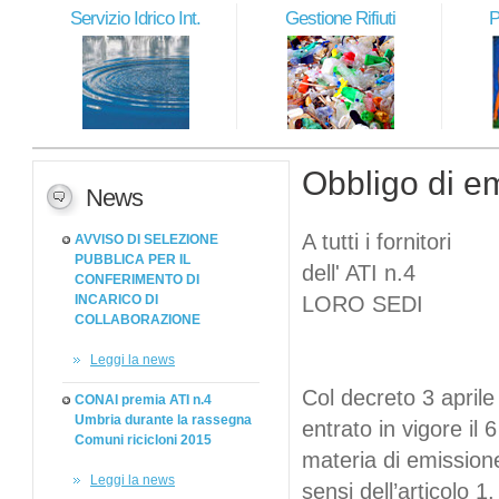
Servizio Idrico Int.
Gestione Rifiuti
P
Obbligo di em
News
A tutti i fornitori
AVVISO DI SELEZIONE
PUBBLICA PER IL
dell' ATI n.4
CONFERIMENTO DI
INCARICO DI
LORO SEDI
COLLABORAZIONE
Leggi la news
Col decreto 3 aprile
CONAI premia ATI n.4
Umbria durante la rassegna
entrato in vigore il
Comuni ricicloni 2015
materia di emissione
Leggi la news
sensi dell’articolo 