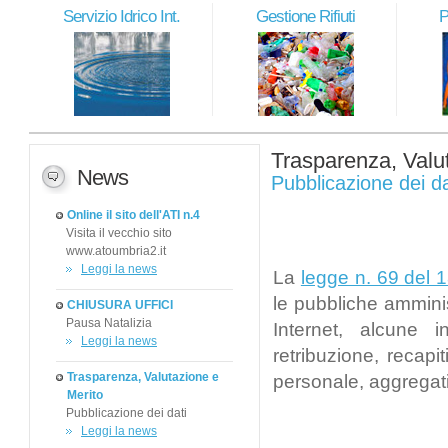
Servizio Idrico Int.
Gestione Rifiuti
P
Trasparenza, Valu
News
Pubblicazione dei da
Online il sito dell'ATI n.4
Visita il vecchio sito
www.atoumbria2.it
Leggi la news
La
legge n. 69 del 
le pubbliche amminis
CHIUSURA UFFICI
Pausa Natalizia
Internet, alcune in
Leggi la news
retribuzione, recapi
Trasparenza, Valutazione e
personale, aggregati 
Merito
Pubblicazione dei dati
Leggi la news