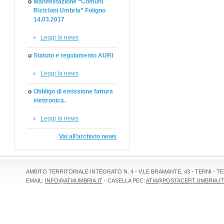
Manifestazione “Comuni
Ricicloni Umbria” Foligno
14.03.2017
Leggi la news
Statuto e regolamento AURI
Leggi la news
Obbligo di emissione fattura
elettronica.
Leggi la news
Vai all'archivio news
AMBITO TERRITORIALE INTEGRATO N. 4 - V.LE BRAMANTE, 43 - TERNI - TEL 
EMAIL:
INFO@ATI4UMBRIA.IT
- CASELLA PEC:
ATI4@POSTACERT.UMBRIA.IT